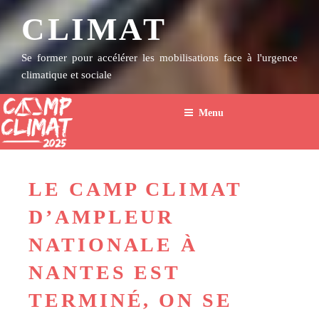
CLIMAT
Se former pour accélérer les mobilisations face à l'urgence
climatique et sociale
Menu
LE CAMP CLIMAT
D’AMPLEUR
NATIONALE À
NANTES EST
TERMINÉ, ON SE