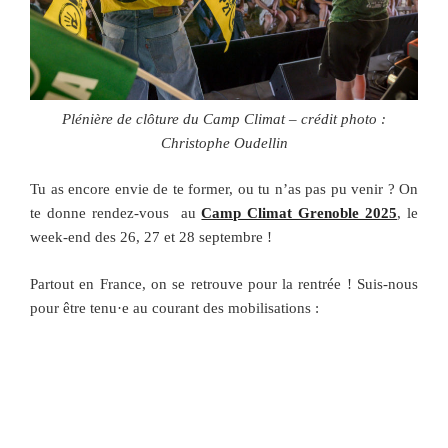
Plénière de clôture du Camp Climat – crédit photo :
Christophe Oudellin
Tu as encore envie de te former, ou tu n’as pas pu venir ? On
te donne rendez-vous au
Camp Climat Grenoble 2025
, le
week-end des 26, 27 et 28 septembre !
Partout en France, on se retrouve pour la rentrée ! Suis-nous
pour être tenu·e au courant des mobilisations :
Rejoins-nous dans la rue le dimanche 28 septembre
pour les
marches des résistances CLIMAT,
JUSTICE, LIBERTÉS
Engage-toi autour des
municipales 2026 avec la